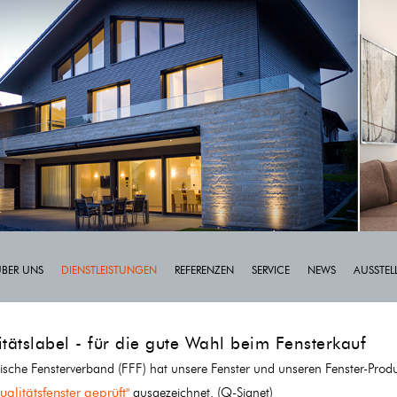
ÜBER UNS
DIENSTLEISTUNGEN
REFERENZEN
SERVICE
NEWS
AUSSTE
tätslabel - für die gute Wahl beim Fensterkauf
ische Fensterverband (FFF) hat unsere Fenster und unseren Fenster-Prod
alitätsfenster geprüft"
ausgezeichnet. (Q-Signet)