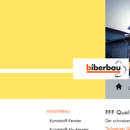
https://www.eingangsverglasung.ch/fffqualitaetslabel
Home
FENSTERBAU
FFF Quali
Der schweizer
Kunststoff-Fenster
"Schweizer Qu
Kunststoff-Alu-Fenster